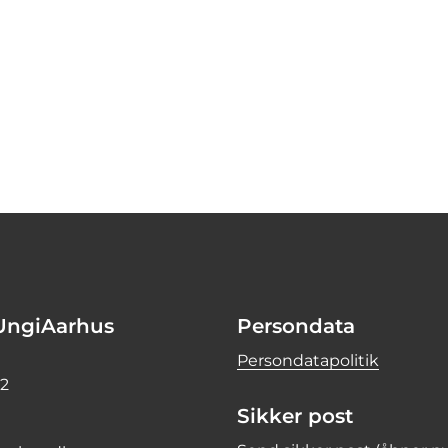
UngiAarhus
Persondata
Persondatapolitik
 2
Sikker post