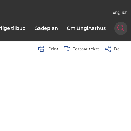
English
lige tilbud
Gadeplan
Om UngiAarhus
Print
Forstør tekst
Del