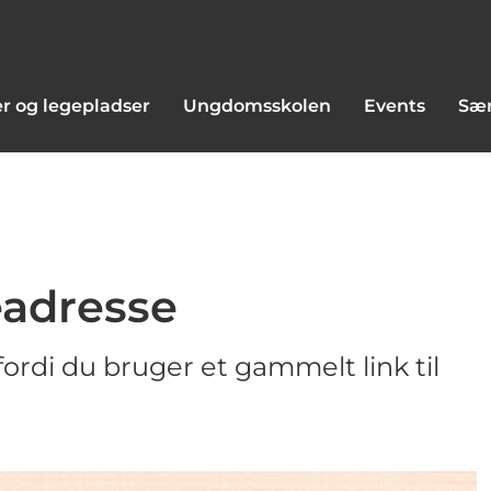
r og legepladser
Ungdomsskolen
Events
Sær
adresse
ordi du bruger et gammelt link til