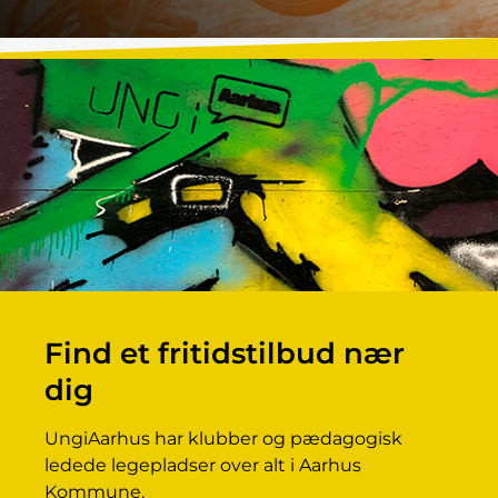
Find et fritidstilbud nær
dig
UngiAarhus har klubber og pædagogisk
ledede legepladser over alt i Aarhus
Kommune.