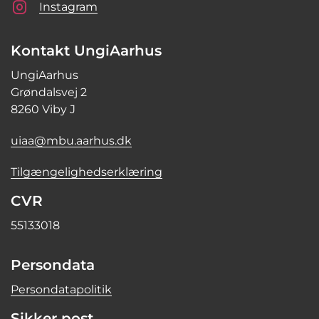
Instagram
Kontakt UngiAarhus
UngiAarhus
Grøndalsvej 2
8260 Viby J
uiaa@mbu.aarhus.dk
Tilgængelighedserklæring
CVR
55133018
Persondata
Persondatapolitik
Sikker post