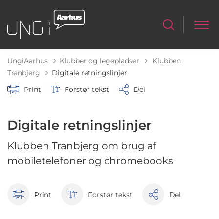
Tilbage til
UngiAarhus
Klubber og legepladser
Klubben
Tranbjerg
Digitale retningslinjer
Print
Forstør tekst
Del
Digitale retningslinjer
Klubben Tranbjerg om brug af
mobiletelefoner og chromebooks
Print
Forstør tekst
Del