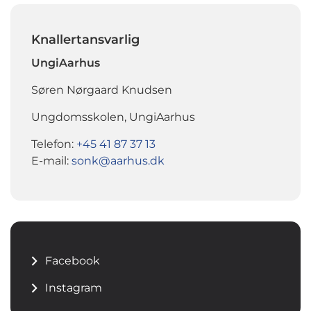
Knallertansvarlig
UngiAarhus
Søren Nørgaard Knudsen
Ungdomsskolen, UngiAarhus
Telefon:
+45 41 87 37 13
E-mail:
sonk@aarhus.dk
Facebook
Instagram