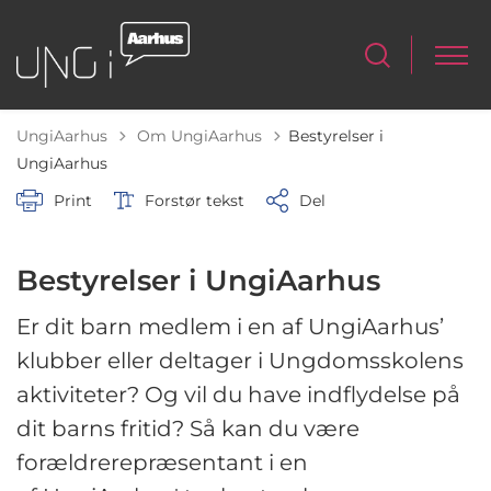
Tilbage til
UngiAarhus
Om UngiAarhus
Bestyrelser i
UngiAarhus
Print
Forstør tekst
Del
Bestyrelser i UngiAarhus
Er dit barn medlem i en af UngiAarhus’
klubber eller deltager i Ungdomsskolens
aktiviteter? Og vil du have indflydelse på
dit barns fritid? Så kan du være
forældrerepræsentant i en